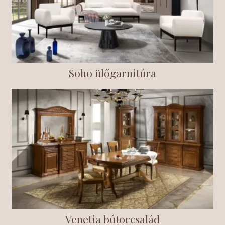
Soho ülőgarnitúra
Venetia bútorcsalád