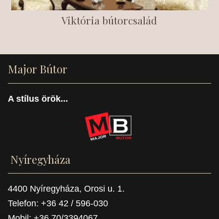
Viktória bútorcsalád
Major Bútor
A stílus örök...
Nyíregyháza
4400 Nyíregyháza, Orosi u. 1.
Telefon: +36 42 / 596-030
Mobil: +36 70/3394067