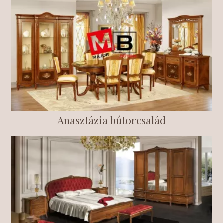
Anasztázia bútorcsalád