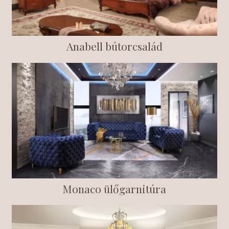
Anabell bútorcsalád
Monaco ülőgarnitúra