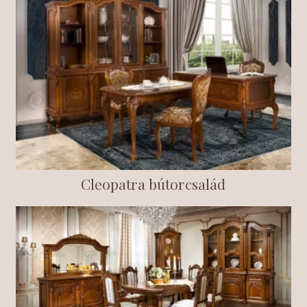
Cleopatra bútorcsalád