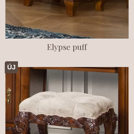
Elypse puff
ÚJ