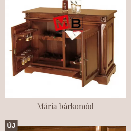
Mária bárkomód
ÚJ