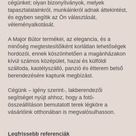
cégünket; olyan bizonyítványok, melyek
tapasztalatainkról, munkáinkról adnak áttekintést,
és egyben segítik az Ön választását,
véleményalkotását.
A Major Bútor termékei, az elegancia, és a
minőség megtestesítőiként korlátlan lehetőségek
hordozói, ennek köszönhetően a magánházakon
kívül számos középület, hazai és külföldi
szálloda, kastélyszálló, panzió és étterem belső
berendezésére kaptunk megbízást.
Cégünk – igény szerint-, lakberendezői
segítséget nyújt ahhoz, hogy a fotó-
összeállításon bemutatott terek légköre a
vásárlóink otthonában is megvalósulhasson.
Legfrissebb referenciák