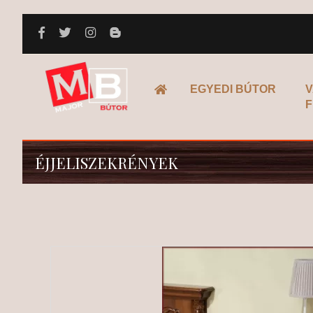
FŐOLDAL
EGYEDI BÚTOR
V
F
ÉJJELISZEKRÉNYEK