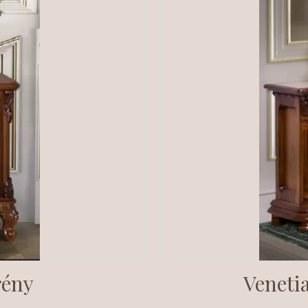
rény
Venetia