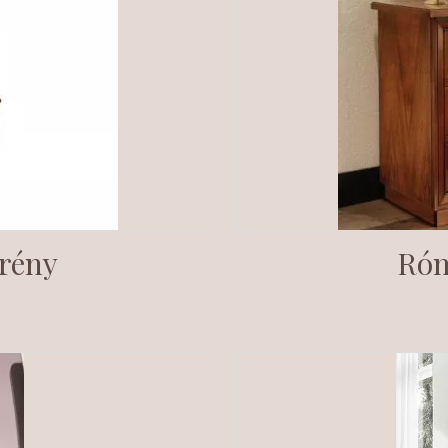
krény
Róm