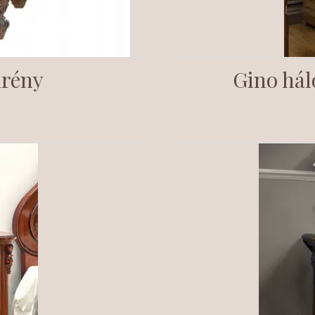
krény
Gino hál