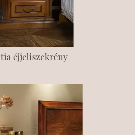
tia éjjeliszekrény