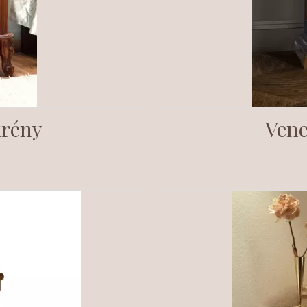
krény
Vene