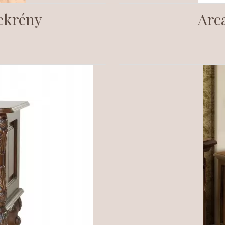
zekrény
Arca