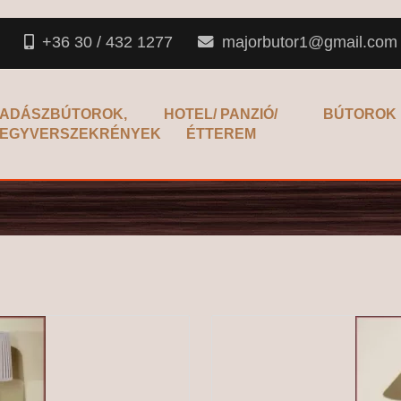
+36 30 / 432 1277
majorbutor1@gmail.com
ADÁSZBÚTOROK,
HOTEL/ PANZIÓ/
BÚTOROK
EGYVERSZEKRÉNYEK
ÉTTEREM