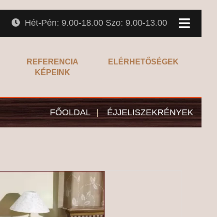
Hét-Pén: 9.00-18.00 Szo: 9.00-13.00
REFERENCIA
ELÉRHETŐSÉGEK
KÉPEINK
FŐOLDAL
|
ÉJJELISZEKRÉNYEK