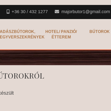
+36 30 / 432 1277
majorbutor1@gmail.com
ADÁSZBÚTOROK,
HOTEL/ PANZIÓ/
BÚTOROK
EGYVERSZEKRÉNYEK
ÉTTEREM
BÚTOROKRÓL
készült