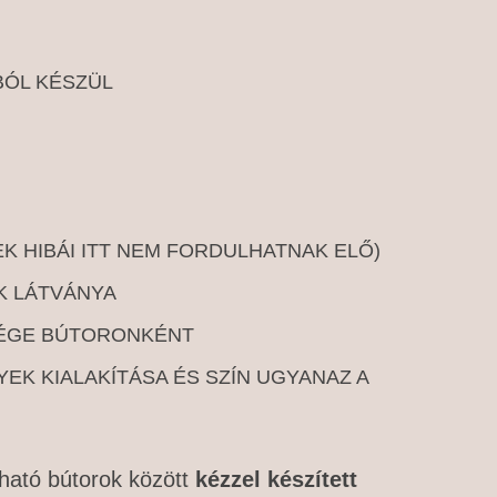
BÓL KÉSZÜL
EK HIBÁI ITT NEM FORDULHATNAK ELŐ)
EK LÁTVÁNYA
SÉGE BÚTORONKÉNT
EK KIALAKÍTÁSA ÉS SZÍN UGYANAZ A
ható bútorok között
kézzel készített