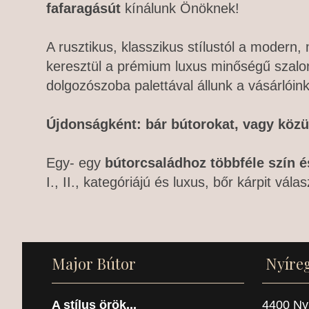
fafaragásút
kínálunk Önöknek!
A rusztikus, klasszikus stílustól a modern
keresztül a prémium luxus minőségű szalon
dolgozószoba palettával állunk a vásárlóin
Újdonságként: bár bútorokat, vagy közül
Egy- egy
bútorcsaládhoz
többféle szín é
I., II., kategóriájú és luxus, bőr kárpit válas
Major Bútor
Nyíre
A stílus örök...
4400 Nyí