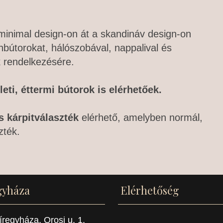
, minimal design-on át a skandináv design-on
bútorokat, hálószobával, nappalival és
k rendelkezésére.
eti, éttermi bútorok is elérhetőek.
s kárpitválaszték
elérhető, amelyben normál,
zték.
gyháza
Elérhetőség
regyháza, Orosi u. 1.