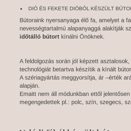
DIÓ ÉS FEKETE DIÓBÓL KÉSZÜLT BÚT
Bútoraink nyersanyaga élő fa, amelyet a fa
nevességtartalmú alapanyaggá alakítják sz
időtálló bútort
kínálni Önöknek.
A feldolgozás során jól képzett asztalosok
technológiát betartva készítik a kínált búto
A szériagyártás meggyorsítja, ár –érték ará
alapján.
Emaitt nem áll módunkban ettől jelentősen e
megengedettek pl.: polc, szín, szegecs, sz