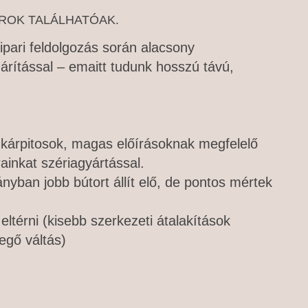
OROK TALÁLHATÓAK.
ipari feldolgozás során alacsony
árítással – emaitt tudunk hosszú távú,
, kárpitosok, magas előírásoknak megfelelő
rainkat szériagyártással.
nyban jobb bútort állít elő, de pontos mértek
ltérni (kisebb szerkezeti átalakítások
egő váltás)