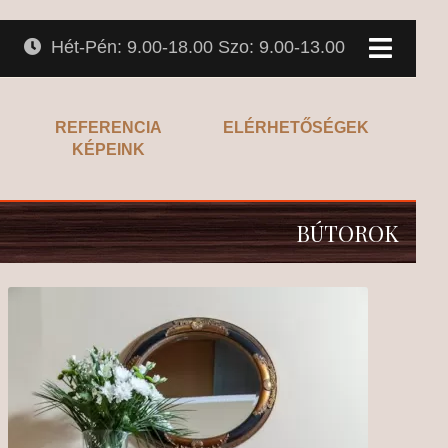
Hét-Pén: 9.00-18.00 Szo: 9.00-13.00
REFERENCIA
ELÉRHETŐSÉGEK
KÉPEINK
BÚTOROK