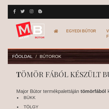
FŐOLDAL
EGYEDI BÚTOR
V
F
FŐOLDAL
/
BÚTOROK
T
ÖMÖR FÁBÓL KÉSZÜLT 
Major Bútor termékpalettáján
tömörfából
BÜKK
TÖLGY