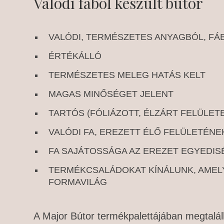
Valódi fából készült bútor
VALÓDI, TERMÉSZETES ANYAGBÓL, FÁ
ÉRTÉKÁLLÓ
TERMÉSZETES MELEG HATÁS KELT
MAGAS MINŐSÉGET JELENT
TARTÓS (FÓLIÁZOTT, ÉLZÁRT FELÜLET
VALÓDI FA, EREZETT ÉLŐ FELÜLETÉN
FA SAJÁTOSSÁGA AZ EREZET EGYEDI
TERMÉKCSALÁDOKAT KÍNÁLUNK, AMELY
FORMAVILÁG
A Major Bútor termékpalettájában megtalál