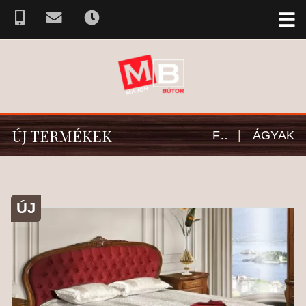
ÚJ TERMÉKEK
FŐOLDAL
|
ÁGYAK
ÚJ