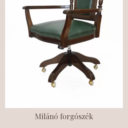
Milánó forgószék