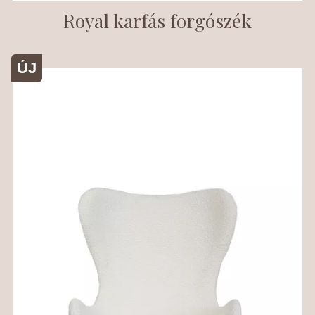
Royal karfás forgószék
ÚJ