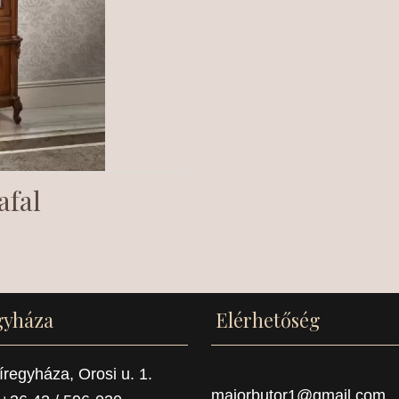
afal
gyháza
Elérhetőség
regyháza, Orosi u. 1.
majorbutor1@gmail.com