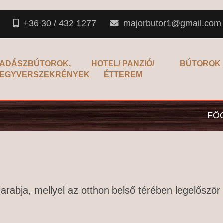
+36 30 / 432 1277
majorbutor1@gmail.com
ADÁSZBÚTOROK,
HOTEL/ PANZIÓ/
BÚTOROK
EGYVERSZEKRÉNYEK
ÉTTEREM
FŐ
arabja, mellyel az otthon belső térében legelőször 