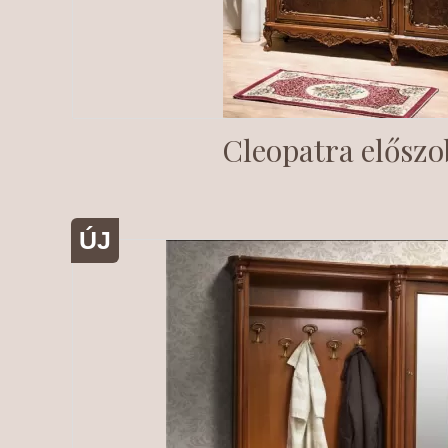
Cleopatra előszo
ÚJ