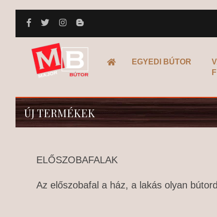
FŐOLDAL
EGYEDI BÚTOR
V
F
ÚJ TERMÉKEK
ELŐSZOBAFALAK
Az előszobafal a ház, a lakás olyan bútord