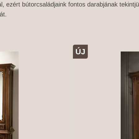
, ezért bútorcsaládjaink fontos darabjának tekintjü
át.
ÚJ