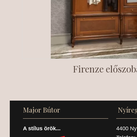
Firenze előszob
Major Bútor
Nyíre
A stílus örök...
4400 Nyí