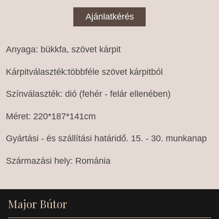
Ajánlatkérés
Anyaga: bükkfa, szövet kárpit
Kárpitválaszték:többféle szövet kárpitból
Színválaszték: dió (fehér - felár ellenében)
Méret: 220*187*141cm
Gyártási - és szállítási határidő. 15. - 30. munkanap
Származási hely: Románia
Major Bútor