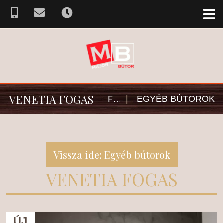
VENETIA FOGAS
FŐOLDAL
|
EGYÉB BÚTOROK
Vissza ide: Egyéb bútorok
VENETIA FOGAS
ÚJ