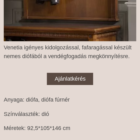
Venetia igényes kidolgozással, fafaragással készült
nemes diófából a vendégfogadás megkönnyítésre.
Ajánlatkérés
Anyaga: diófa, diófa fúrnér
Színválaszték: dió
Méretek: 92,5*105*146 cm