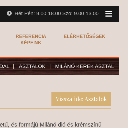
Hét-Pén: 9.00-18.00 Szo: 9.00-13.00
REFERENCIA
ELÉRHETŐSÉGEK
KÉPEINK
DAL
|
ASZTALOK
|
MILÁNÓ KEREK ASZTAL
Vissza ide: Asztalok
tű, és formájú Milánó dió és krémszínű