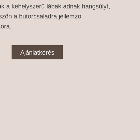
ak a kehelyszerű lábak adnak hangsúlyt,
zön a bútorcsaládra jellemző
ora.
Ajánlatkérés