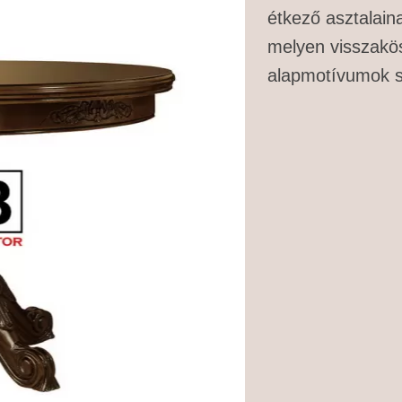
étkező asztalain
melyen visszakös
alapmotívumok s