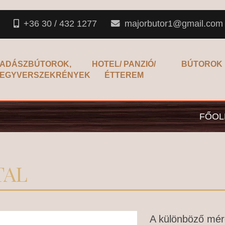
+36 30 / 432 1277
majorbutor1@gmail.com
ADÁSZBÚTOROK,
HOTEL/ PANZIÓ/
BÚTOROK
EGYVERSZEKRÉNYEK
ÉTTEREM
FŐOL
TAL
A különböző mére