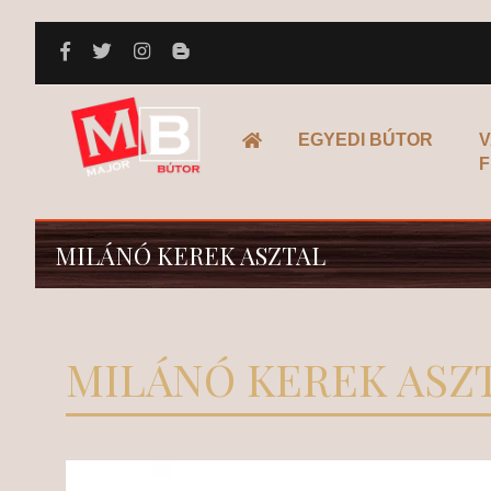
FŐOLDAL
EGYEDI BÚTOR
V
F
MILÁNÓ KEREK ASZTAL
MILÁNÓ KEREK ASZ