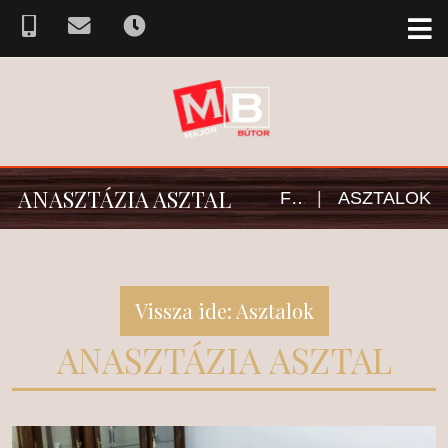
ANASZTÁZIA ASZTAL
FŐOLDAL
|
ASZTALOK
Vissza ide: Asztalok
ANASZTÁZIA ASZTAL