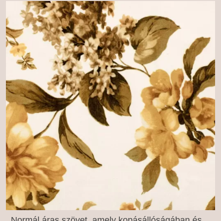
Normál áras szövet, amely kopásállóságában és