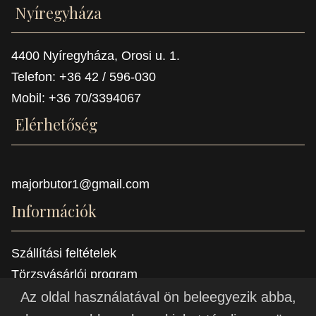
Nyíregyháza
4400 Nyíregyháza, Orosi u. 1.
Telefon: +36 42 / 596-030
Mobil: +36 70/3394067
Elérhetőség
majorbutor1@gmail.com
Információk
Szállítási feltételek
Törzsvásárlói program
Referenciák
Az oldal használatával ön beleegyezik abba,