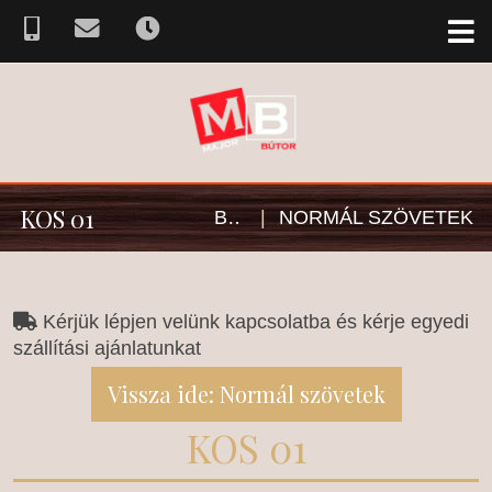
KOS 01
BÚTOR SZÖVETVÁLASZTÉK
|
NORMÁL SZÖVETEK
Kérjük lépjen velünk kapcsolatba és kérje egyedi
szállítási ajánlatunkat
Vissza ide: Normál szövetek
KOS 01