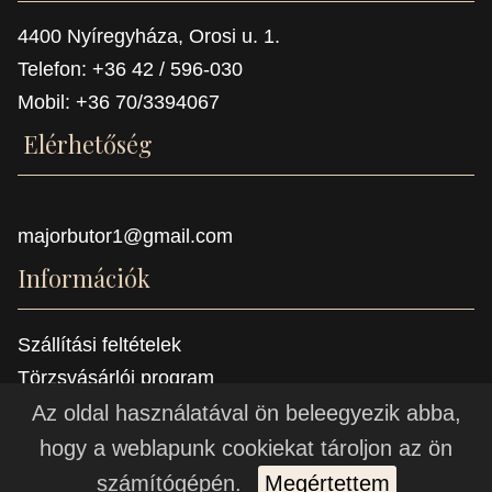
4400 Nyíregyháza, Orosi u. 1.
Telefon: +36 42 / 596-030
Mobil: +36 70/3394067
Elérhetőség
majorbutor1@gmail.com
Információk
Szállítási feltételek
Törzsvásárlói program
Referenciák
Az oldal használatával ön beleegyezik abba,
hogy a weblapunk cookiekat tároljon az ön
© 2021 -
Major Bútor a bútor készítő manufaktúra - bútor,
számítógépén.
Megértettem
étkező, komód, ülogarnitúra, hálószoba bútor