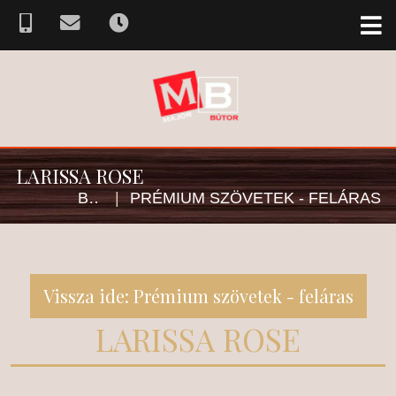
LARISSA ROSE
BÚTOR SZÖVETVÁLASZTÉK
|
PRÉMIUM SZÖVETEK - FELÁRAS
Vissza ide: Prémium szövetek - feláras
LARISSA ROSE