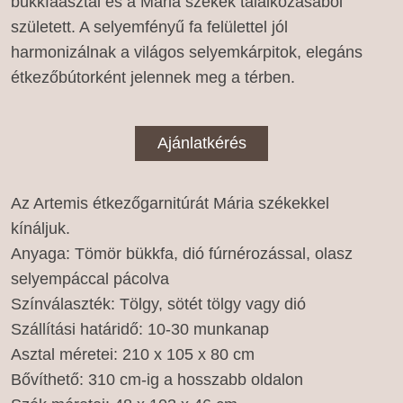
bükkfaasztal és a Mária székek találkozásából
született. A selyemfényű fa felülettel jól
harmonizálnak a világos selyemkárpitok, elegáns
étkezőbútorként jelennek meg a térben.
Ajánlatkérés
Az Artemis étkezőgarnitúrát Mária székekkel
kínáljuk.
Anyaga: Tömör bükkfa, dió fúrnérozással, olasz
selyempáccal pácolva
Színválaszték: Tölgy, sötét tölgy vagy dió
Szállítási határidő: 10-30 munkanap
Asztal méretei: 210 x 105 x 80 cm
Bővíthető: 310 cm-ig a hosszabb oldalon