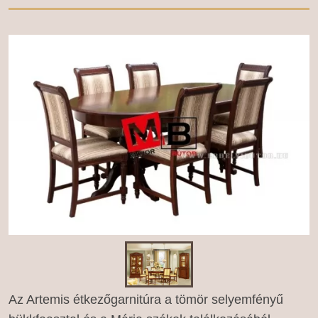
Az Artemis étkezőgarnitúra a tömör selyemfényű