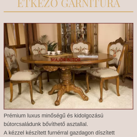
ÉTKEZŐ GARNITÚRA
Prémium luxus minőségű és kidolgozású
bútorcsaládunk bővíthető asztallal.
A kézzel készített furnérral gazdagon díszített