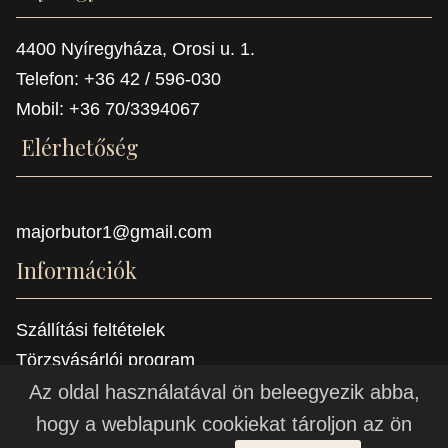
4400 Nyíregyháza, Orosi u. 1.
Telefon: +36 42 / 596-030
Mobil: +36 70/3394067
Elérhetőség
majorbutor1@gmail.com
Információk
Szállítási feltételek
Törzsvásárlói program
Referenciák
Az oldal használatával ön beleegyezik abba,
hogy a weblapunk cookiekat tároljon az ön
© 2021 -
Major Bútor a bútor készítő manufaktúra - bútor,