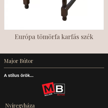
Európa tömörfa karfás szék
Major Bútor
A stílus örök...
Nyíregyháza