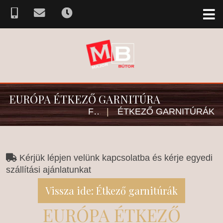
EURÓPA ÉTKEZŐ GARNITÚRA
FŐOLDAL
|
ÉTKEZŐ GARNITÚRÁK
Kérjük lépjen velünk kapcsolatba és kérje egyedi
szállítási ajánlatunkat
Vissza ide: Étkező garnitúrák
EURÓPA ÉTKEZŐ