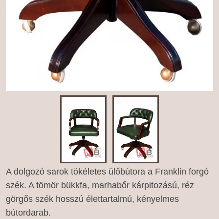
A dolgozó sarok tökéletes ülőbútora a Franklin forgó
szék. A tömör bükkfa, marhabőr kárpitozású, réz
görgős szék hosszú élettartalmú, kényelmes
bútordarab.