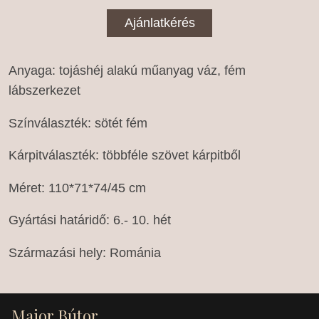
Ajánlatkérés
Anyaga: tojáshéj alakú műanyag váz, fém
lábszerkezet
Színválaszték: sötét fém
Kárpitválaszték: többféle szövet kárpitből
Méret: 110*71*74/45 cm
Gyártási határidő: 6.- 10. hét
Származási hely: Románia
Major Bútor