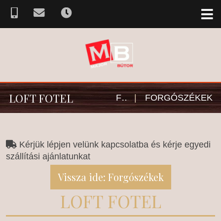
LOFT FOTEL
FŐOLDAL
|
FORGÓSZÉKEK
Kérjük lépjen velünk kapcsolatba és kérje egyedi
szállítási ajánlatunkat
Vissza ide: Forgószékek
LOFT FOTEL