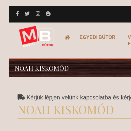
FŐOLDAL
EGYEDI BÚTOR
V
F
NOAH KISKOMÓD
Kérjük lépjen velünk kapcsolatba és kérje
NOAH KISKOMÓD