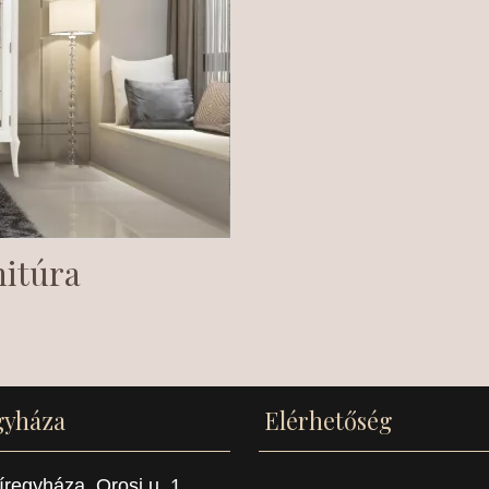
itúra
gyháza
Elérhetőség
regyháza, Orosi u. 1.