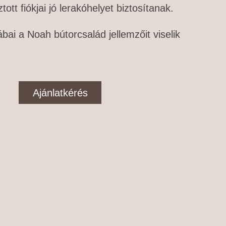
tt fiókjai jó lerakóhelyet biztosítanak.
bai a Noah bútorcsalád jellemzőit viselik
Ajánlatkérés