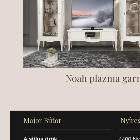
Noah plazma garn
Major Bútor
Nyíre
A stílus örök...
4400 Nyí