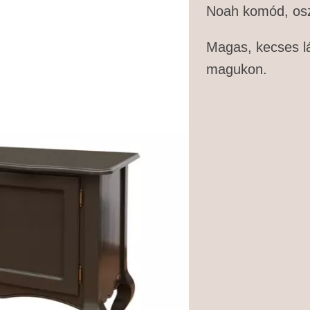
Noah komód, oszto
Magas, kecses lá
magukon.