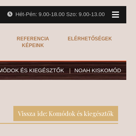
Hét-Pén: 9.00-18.00 Szo: 9.00-13.00
REFERENCIA
ELÉRHETŐSÉGEK
KÉPEINK
MÓDOK ÉS KIEGÉSZTŐK
|
NOAH KISKOMÓD
Vissza ide: Komódok és kiegésztők