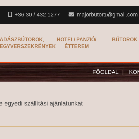
+36 30 / 432 1277
majorbutor1@gmail.com
ADÁSZBÚTOROK,
HOTEL/ PANZIÓ/
BÚTOROK
EGYVERSZEKRÉNYEK
ÉTTEREM
FŐOLDAL
|
KO
 egyedi szállítási ajánlatunkat