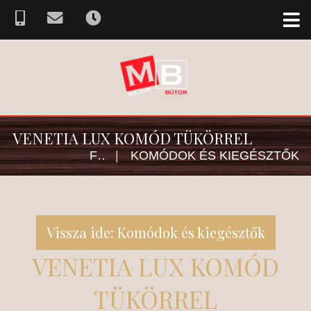
VENETIA LUX KOMÓD TÜKÖRREL
FŐOLDAL
|
KOMÓDOK ÉS KIEGÉSZTŐK
Vissza ide: Komódok és kiegésztők
VENETIA LUX KOMÓD
TÜKÖRREL