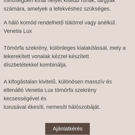
minőségben kínál helyet kisebb ruhák, tárgyak
számára, amelyek a lefekvéshez szükséges.
A háló komód rendelhető tükörrel vagy anélkül.
Venetia Lux
Tömörfa szekrény, különleges kialakítással, mely a
lekerekített vonalak kézzel készített
díszbetétekkel kombinálja.
A kifogástalan kivitelű, különösen masszív és
ellenálló Venetia Lux tömörfa szekrény
kecsességével és
luxusával ékesíti, nemesíti hálószobáját.
Ajánlatkérés