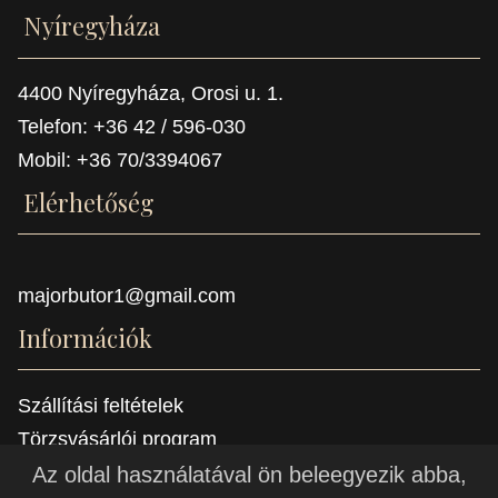
Nyíregyháza
4400 Nyíregyháza, Orosi u. 1.
Telefon: +36 42 / 596-030
Mobil: +36 70/3394067
Elérhetőség
majorbutor1@gmail.com
Információk
Szállítási feltételek
Törzsvásárlói program
Referenciák
Az oldal használatával ön beleegyezik abba,