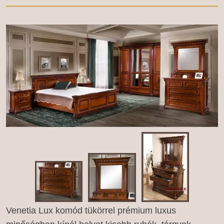
Venetia Lux komód tükörrel prémium luxus