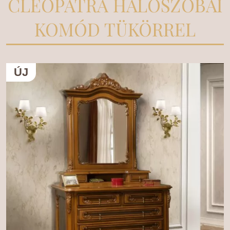
CLEOPATRA HALÓSZOBAI
KOMÓD TÜKÖRREL
ÚJ