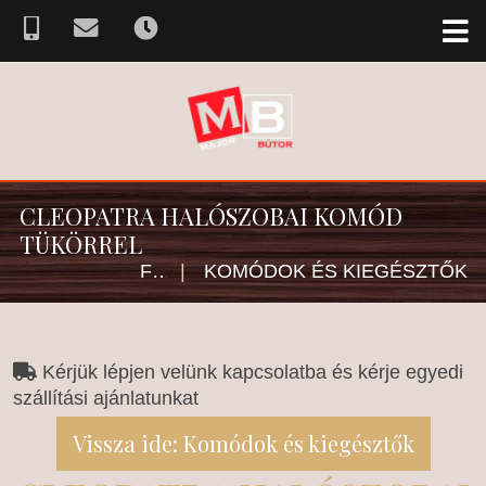
CLEOPATRA HALÓSZOBAI KOMÓD
TÜKÖRREL
FŐOLDAL
|
KOMÓDOK ÉS KIEGÉSZTŐK
Kérjük lépjen velünk kapcsolatba és kérje egyedi
szállítási ajánlatunkat
Vissza ide: Komódok és kiegésztők