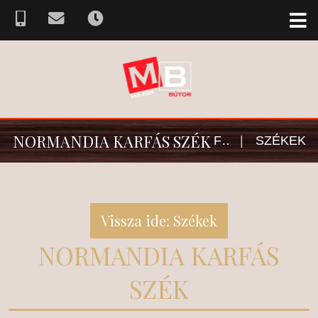
NORMANDIA KARFÁS SZÉK
FŐOLDAL
|
SZÉKEK
Vissza ide: Székek
NORMANDIA KARFÁS
SZÉK