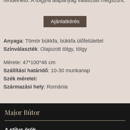
rendelhető. A tölgyfa alapanyag választás megszűnt.
Ajánlatkérés
Anyaga
: Tömör bükkfa, bükkfa ülőfelülettel
Színválaszték
: Olajozott tölgy, tölgy
Mérete: 47*100*46 cm
Szállítási határidő
: 10-30 munkanap
Szék méretei:
Származási hely
: Románia
Major Bútor
A stílus örök...