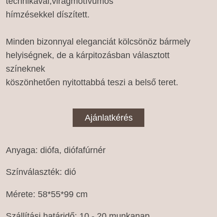
technikával,virágmotívumos
hímzésekkel díszített.
Minden bizonnyal eleganciát kölcsönöz bármely
helyiségnek, de a kárpitozásban választott
színeknek
köszönhetően nyitottabbá teszi a belső teret.
Ajánlatkérés
Anyaga: diófa, diófafúrnér
Színválaszték: dió
Mérete: 58*55*99 cm
Szállítási határidő: 10 - 20 munkanap