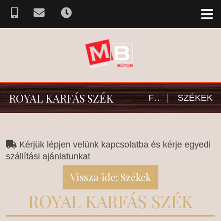
ROYAL KARFÁS SZÉK
FŐOLDAL
|
SZÉKEK
Kérjük lépjen velünk kapcsolatba és kérje egyedi
szállítási ajánlatunkat
Vissza ide: Székek
ROYAL KARFÁS SZÉK