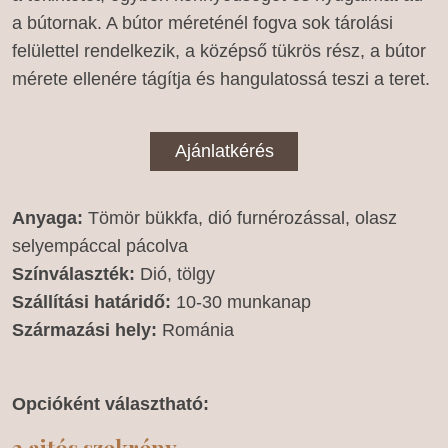
a bútornak. A bútor méreténél fogva sok tárolási
felülettel rendelkezik, a középső tükrös rész, a bútor
mérete ellenére tágítja és hangulatossá teszi a teret.
Ajánlatkérés
Anyaga:
Tömör bükkfa, dió furnérozással, olasz
selyempáccal pácolva
Színválaszték:
Dió, tölgy
Szállítási határidő:
10-30 munkanap
Származási hely:
Románia
Opcióként választható:
2 ajtós szekrény