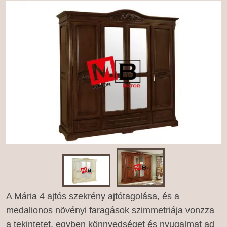
A Mária 4 ajtós szekrény ajtótagolása, és a
medalionos növényi faragások szimmetriája vonzza
a tekintetet, egyben könnyedséget és nyugalmat ad