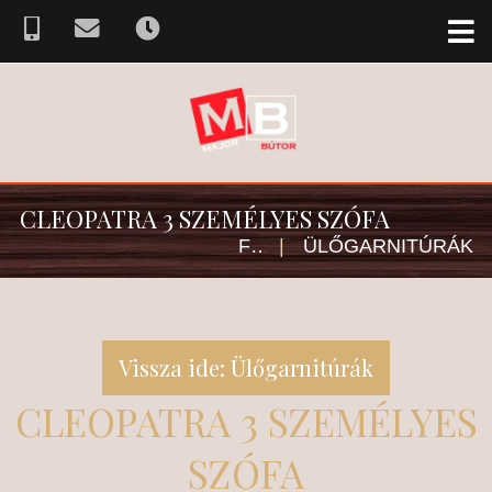
CLEOPATRA 3 SZEMÉLYES SZÓFA
FŐOLDAL
|
ÜLŐGARNITÚRÁK
Vissza ide: Ülőgarnitúrák
CLEOPATRA 3 SZEMÉLYES
SZÓFA