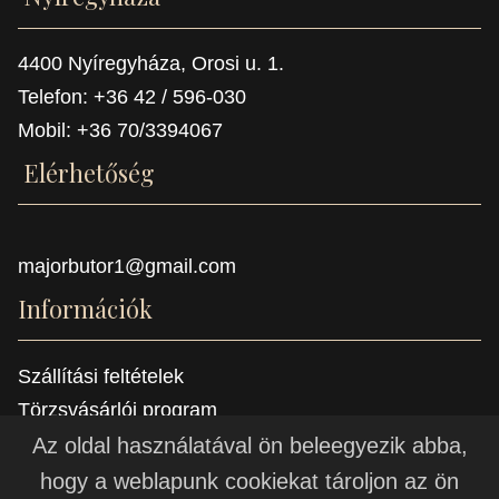
4400 Nyíregyháza, Orosi u. 1.
Telefon: +36 42 / 596-030
Mobil: +36 70/3394067
Elérhetőség
majorbutor1@gmail.com
Információk
Szállítási feltételek
Törzsvásárlói program
Referenciák
Az oldal használatával ön beleegyezik abba,
hogy a weblapunk cookiekat tároljon az ön
© 2021 -
Major Bútor a bútor készítő manufaktúra - bútor,