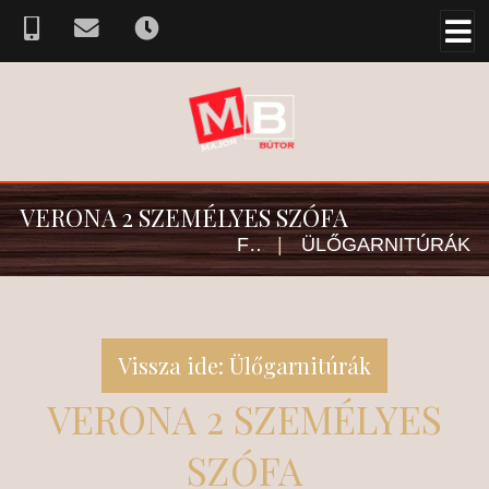
VERONA 2 SZEMÉLYES SZÓFA
FŐOLDAL
|
ÜLŐGARNITÚRÁK
Vissza ide: Ülőgarnitúrák
VERONA 2 SZEMÉLYES
SZÓFA