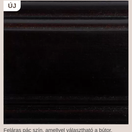
ÚJ
Feláras pác szín, amellyel választható a bútor,