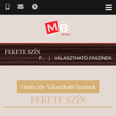
FEKETE SZÍN
FŐOLDAL
|
VÁLASZTHATÓ FASZÍNEK
Vissza ide: Választható faszínek
FEKETE SZÍN